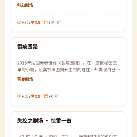
腐烂肌理。
科幻
剧场
9.3万
3.9千
10年前
99:28
裂痕围猎
热门
2016年法国青春佳作《裂痕围猎》。在一座被秘密笼
罩的小城，段奕宏试图揭开尘封的过往，却发现自己也
已身陷局中。
青春
剧场
9.2万
3.9千
9年前
93:33
失控之剧场 · 惊雷一击
热门
《失控之剧场 · 惊雷一击》：一场跨越国境的追逃在