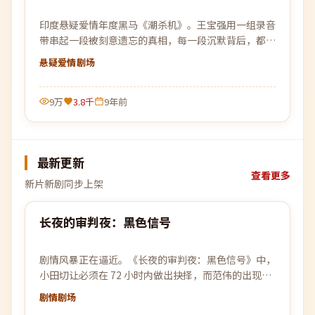
印度悬疑爱情年度黑马《潮杀机》。王宝强用一组录音
带串起一段被刻意遗忘的真相，每一段沉默背后，都是
一次惊雷般的回响。
悬疑爱情
剧场
9万
3.8千
9年前
最新更新
查看更多
新片新剧同步上架
99:00
长夜的审判夜：黑色信号
最新
剧情风暴正在逼近。《长夜的审判夜：黑色信号》中，
小田切让必须在 72 小时内做出抉择，而范伟的出现让
所有计划被彻底打乱。
剧情
剧场