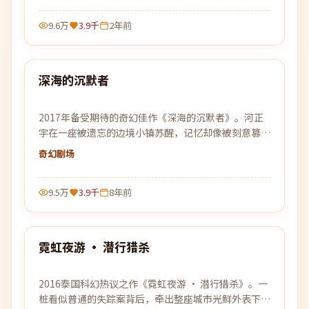
9.6万
3.9千
2年前
99:47
深海的沉默者
热门
2017年备受期待的奇幻佳作《深海的沉默者》。河正
宇在一座被遗忘的边境小镇苏醒，记忆却像被刻意篡
改，唯一线索是一张被烧毁的车票。
奇幻
剧场
9.5万
3.9千
8年前
99:50
霓虹夜游 · 潜行猎杀
热门
2016泰国科幻热议之作《霓虹夜游 · 潜行猎杀》。一
桩看似普通的失踪案背后，牵出整座城市光鲜外表下的