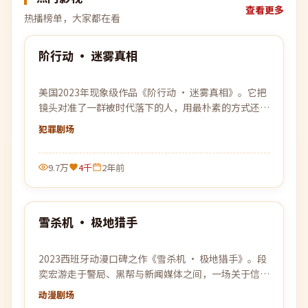
查看更多
热播榜单，大家都在看
99:22
阶行动 · 迷雾真相
热门
美国2023年现象级作品《阶行动 · 迷雾真相》。它把
镜头对准了一群被时代落下的人，用最朴素的方式还原
了他们最不平凡的日常。
犯罪
剧场
9.7万
4千
2年前
99:33
雪杀机 · 极地猎手
热门
2023西班牙动漫口碑之作《雪杀机 · 极地猎手》。段
奕宏游走于警局、黑帮与新闻媒体之间，一场关于信任
与背叛的猫鼠游戏即将上演。
动漫
剧场