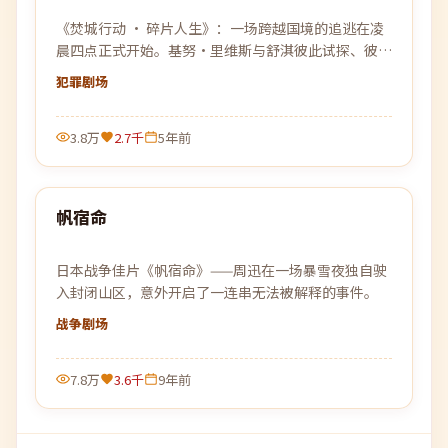
《焚城行动 · 碎片人生》：一场跨越国境的追逃在凌
晨四点正式开始。基努·里维斯与舒淇彼此试探、彼此
依靠，在没有退路的旅程上各自交出底牌。
犯罪
剧场
3.8万
2.7千
5年前
99:17
帆宿命
最新
日本战争佳片《帆宿命》——周迅在一场暴雪夜独自驶
入封闭山区，意外开启了一连串无法被解释的事件。
战争
剧场
7.8万
3.6千
9年前