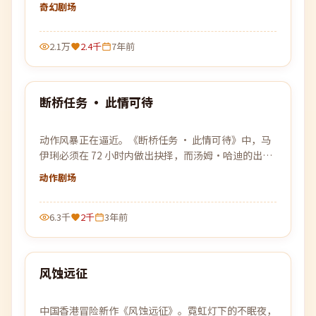
回来」。
奇幻
剧场
2.1万
2.4千
7年前
99:14
断桥任务 · 此情可待
最新
动作风暴正在逼近。《断桥任务 · 此情可待》中，马
伊琍必须在 72 小时内做出抉择，而汤姆·哈迪的出现
让所有计划被彻底打乱。
动作
剧场
6.3千
2千
3年前
99:30
风蚀远征
最新
中国香港冒险新作《风蚀远征》。霓虹灯下的不眠夜，