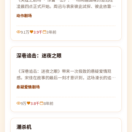
凌晨四点正式开始。周迅与袁泉彼此试探、彼此依靠，
在没有退路的旅程上各自交出底牌。
动作
剧场
9.1万
3.9千
3年前
99:25
深巷追击：迷夜之眼
热门
《深巷追击：迷夜之眼》带来一次极致的悬疑爱情观
感。宋佳在故事的最后一刻才意识到，这场漫长的追
逐，原本就是为自己设下的一个局。
悬疑爱情
剧场
9万
3.8千
8年前
99:24
潮杀机
热门