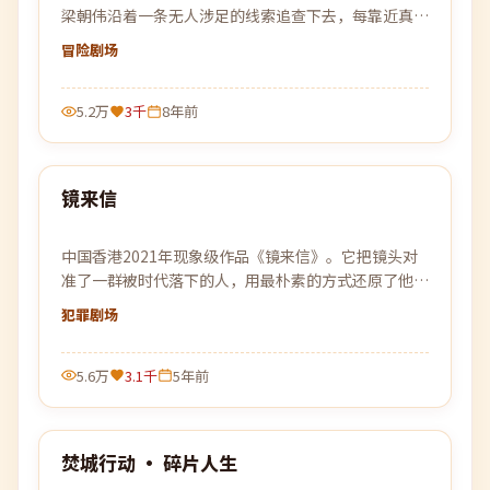
梁朝伟沿着一条无人涉足的线索追查下去，每靠近真相
一步，黑暗就更加贴近。
冒险
剧场
5.2万
3千
8年前
99:55
镜来信
最新
中国香港2021年现象级作品《镜来信》。它把镜头对
准了一群被时代落下的人，用最朴素的方式还原了他们
最不平凡的日常。
犯罪
剧场
5.6万
3.1千
5年前
99:48
焚城行动 · 碎片人生
最新