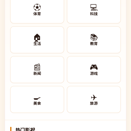
⚽
💻
体育
科技
🏠
📚
生活
教育
📰
🎮
新闻
游戏
🍳
✈️
美食
旅游
热门影视