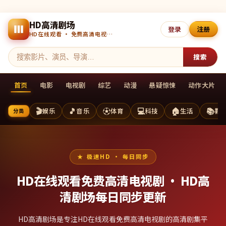
HD高清剧场
登录
注册
HD在线观看 · 免费高清电视剧 · 每日更新
搜索
首页
电影
电视剧
综艺
动漫
悬疑惊悚
动作大片
🎬
🎵
⚽
💻
🏠
📚
娱乐
音乐
体育
科技
生活
教
分类
极速HD · 每日同步
HD在线观看免费高清电视剧 ·
HD高
清剧场
每日同步更新
HD高清剧场是专注HD在线观看免费高清电视剧的高清剧集平