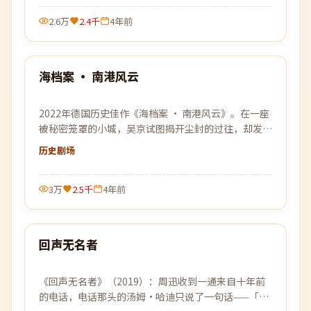
2.6万
2.4千
4年前
99:07
海档案 · 南港风云
最新
2022年德国历史佳作《海档案 · 南港风云》。在一座
被秘密笼罩的小城，吴京试图揭开尘封的过往，却发现
自己也已身陷局中。
历史
剧场
3万
2.5千
4年前
93:46
回声无名者
最新
《回声无名者》（2019）：周迅收到一通来自十年前
的电话，电话那头的汤姆·哈迪只说了一句话——「别